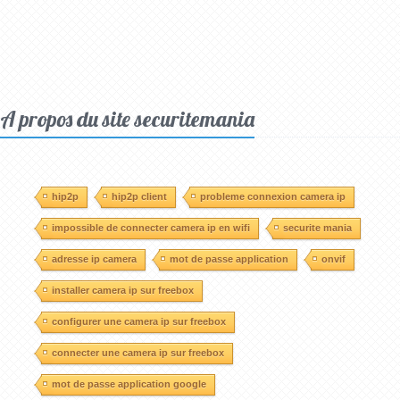
A propos du site securitemania
hip2p
hip2p client
probleme connexion camera ip
impossible de connecter camera ip en wifi
securite mania
adresse ip camera
mot de passe application
onvif
installer camera ip sur freebox
configurer une camera ip sur freebox
connecter une camera ip sur freebox
mot de passe application google